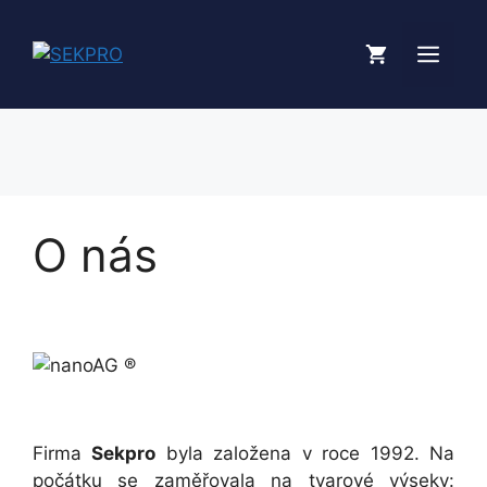
Přeskočit
na
MEN
obsah
O nás
Firma
Sekpro
byla založena v roce 1992. Na
počátku se zaměřovala na tvarové výseky: