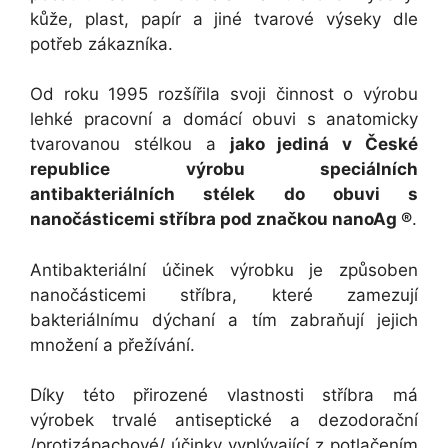
kůže, plast, papír a jiné tvarové výseky dle
potřeb zákazníka.
Od roku 1995 rozšířila svoji činnost o výrobu
lehké pracovní a domácí obuvi s anatomicky
tvarovanou stélkou a
jako jediná v České
republice výrobu speciálních
antibakteriálních stélek do obuvi s
nanočásticemi stříbra pod značkou nanoAg ®
.
Antibakteriální účinek výrobku je způsoben
nanočásticemi stříbra, které zamezují
bakteriálnímu dýchaní a tím zabraňují jejich
množení a přežívání.
Díky této přirozené vlastnosti stříbra má
výrobek trvalé antiseptické a dezodorační
/protizápachové/ účinky vyplývající z potlačením